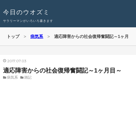
今日のウオズミ
サラリーマンがいろいろ書きます
トップ
>
病気系
>
適応障害からの社会復帰奮闘記～1ヶ月
目～
2017
07
03
適応障害からの社会復帰奮闘記～1ヶ月目～
病気系
雑記